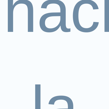
hac
la